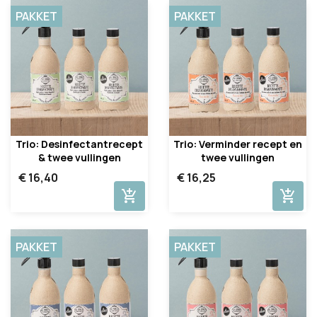
PAKKET
PAKKET
Trio: Desinfectantrecept
Trio: Verminder recept en
& twee vullingen
twee vullingen
€ 16,40
€ 16,25
add_shopping_cart
add_shopping_cart
PAKKET
PAKKET