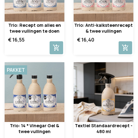
Trio: Recept om alles en
Trio: Anti-kalksteenrecept
twee vullingen te doen
& twee vullingen
€ 16,55
€ 16,40
add_shopping_cart
add_shopping_cart
PAKKET
Trio: 14 ° Vinegar Gel &
Textiel Standaardrecept -
twee vullingen
480 ml