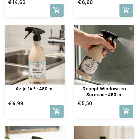
€ 14,60
€ 6,60
add_shopping_cart
add_shopping_cart
Azijn 14 ° - 480 ml
Recept Windows en
Screens - 480 ml
€ 4,99
€ 5,50
add_shopping_cart
add_shopping_cart