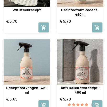
Wit steenrecept
Desinfectant Recept -
480ml
€ 5,70
€ 5,70
add_shopping_cart
add_shopping_cart
Recept ontvangen - 480
Anti-kalksteenrecept -
ml
480 ml
€ 5,65
€ 5,70
add_shopping_cart
add_shopping_cart
(1)