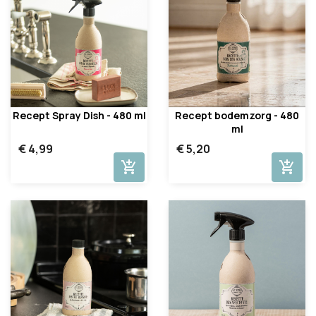
Recept Spray Dish - 480 ml
Recept bodemzorg - 480
ml
€ 4,99
€ 5,20
add_shopping_cart
add_shopping_cart