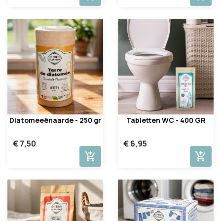
Diatomeeënaarde - 250 gr
Tabletten WC - 400 GR
€ 7,50
€ 6,95
add_shopping_cart
add_shopping_cart