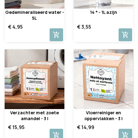
Gedemineraliseerd water -
14 ° - 1L azijn
5L
€ 4,95
€ 3,55
add_shopping_cart
add_shopping_cart
Verzachter met zoete
Vloerreiniger en
amandel - 3 l
oppervlakken - 3 l
€ 15,95
€ 14,99
add_shopping_cart
add_shopping_cart