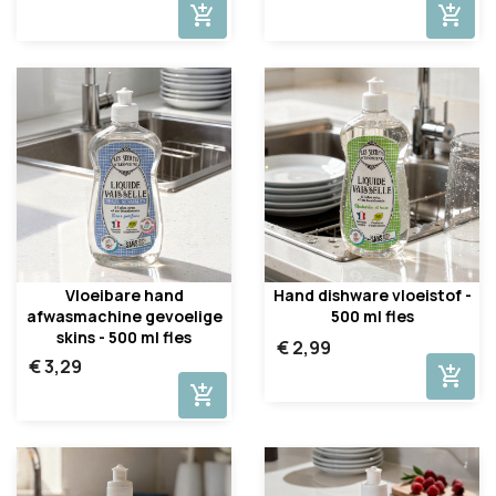
add_shopping_cart
add_shopping_cart
Vloeibare hand
Hand dishware vloeistof -
afwasmachine gevoelige
500 ml fles
skins - 500 ml fles
€ 2,99
€ 3,29
add_shopping_cart
add_shopping_cart