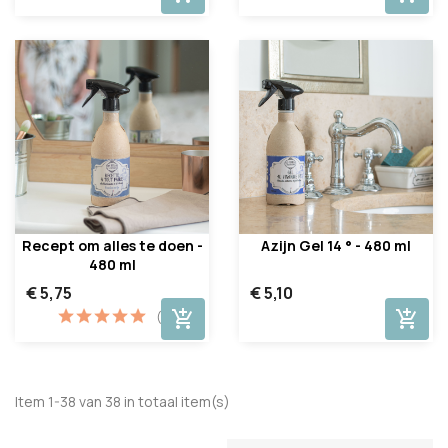
Recept om alles te doen -
Azijn Gel 14 ° - 480 ml
480 ml
€ 5,75
€ 5,10
add_shopping_cart
add_shopping_cart
(1)
Item 1-38 van 38 in totaal item(s)