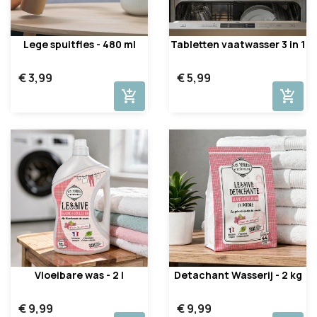
Lege spuitfles - 480 ml
Tabletten vaatwasser 3 in 1
€ 3,99
€ 5,99
add_shopping_cart
add_shopping_cart
Vloeibare was - 2 l
Detachant Wasserij - 2 kg
€ 9,99
€ 9,99