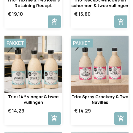
Retaining Recept
schermen & twee vullingen
€ 19,10
€ 15,80
add_shopping_cart
add_shopping_cart
PAKKET
PAKKET
Trio: 14 ° vinegar & twee
Trio: Spray Crockery & Two
vullingen
Navilles
€ 14,29
€ 14,29
add_shopping_cart
add_shopping_cart