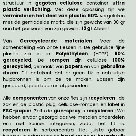
structuur in
gegoten cellulose
container
ultra
plastic verlichting
. Met deze oplossing zijn we
verminderen
het deel van plastic
60%
vergeleken
met de gemiddelde markt, die zijn gewicht van 30 gr
aan het passeren van zijn gewicht
12 gr
Alleen!
Van
Gerecycleerde materialen
Voer de
samenstelling van onze flessen in. De gebruikte fijne
plastic zak is in
Polyethyleen
(HDPE)
80%
gerecycled
. De
rompen
zijn cellulose
100%
gerecycled
, gemaakt van
papers
en van
gebruikte
dozen
. Dit betekent dat er geen tik in natuurlijke
hulpbronnen is om ze te maken. Bossen zijn
gespaard, geen boom is afgesneden.
Alle
componenten
van onze fles zijn
recycleren
: de
zak en de plastic plug, cellulose-rompen en label in
FSC-papier
. Zelfs de
gun-spray
is
recycleren
! We
hebben ervoor gezorgd dat we metalen onderdelen
erin niet kunnen integreren, zodat het fit is.
recycleren
in sorteercentra. Het juiste gebaar