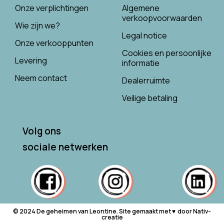
Onze verplichtingen
Algemene
verkoopvoorwaarden
Wie zijn we?
Legal notice
Onze verkooppunten
Cookies en persoonlijke
Levering
informatie
Neem contact
Dealerruimte
Veilige betaling
Volg ons
sociale netwerken
© 2024 De geheimen van Leontine. Site gemaakt met ♥ ︎ door Nativ-
creatie