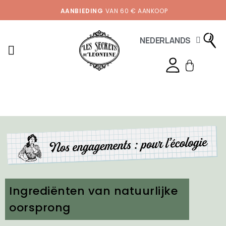
AANBIEDING
VAN 60 € AANKOOP
NEDERLANDS
Ingrediënten van natuurlijke
oorsprong