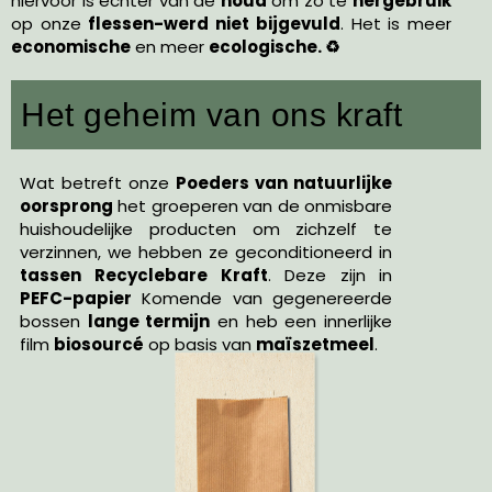
hiervoor is echter van de
houd
om zo te
hergebruik
op onze
flessen-werd niet bijgevuld
. Het is meer
economische
en meer
ecologische. ♻️
Het geheim van ons kraft
Wat betreft onze
Poeders van natuurlijke
oorsprong
het groeperen van de onmisbare
huishoudelijke producten om zichzelf te
verzinnen, we hebben ze geconditioneerd in
tassen
Recyclebare Kraft
. Deze zijn in
PEFC-papier
Komende van gegenereerde
bossen
lange termijn
en heb een innerlijke
film
biosourcé
op basis van
maïszetmeel
.