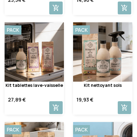
add_shopping_cart
add_shopping_cart
PACK
PACK
Kit tablettes lave-vaisselle
Kit nettoyant sols
27,89 €
19,93 €
add_shopping_cart
add_shopping_cart
PACK
PACK