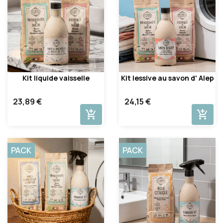
Kit liquide vaisselle
Kit lessive au savon d' Alep
23,89 €
24,15 €
add_shopping_cart
add_shopping_cart
PACK
PACK