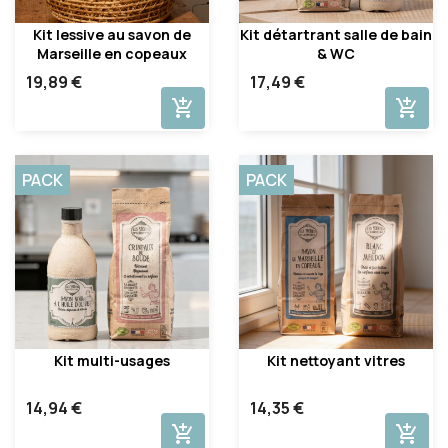
Kit lessive au savon de
Kit détartrant salle de bain
Marseille en copeaux
& WC
19,89 €
17,49 €
add_shopping_cart
add_shopping_cart
PACK
PACK
Kit multi-usages
Kit nettoyant vitres
14,94 €
14,35 €
add_shopping_cart
add_shopping_cart