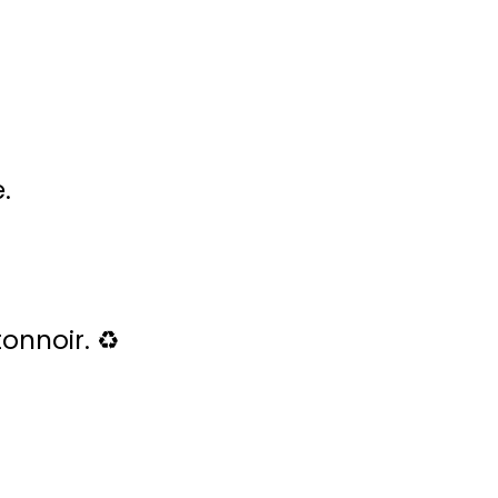
.
onnoir. ♻️