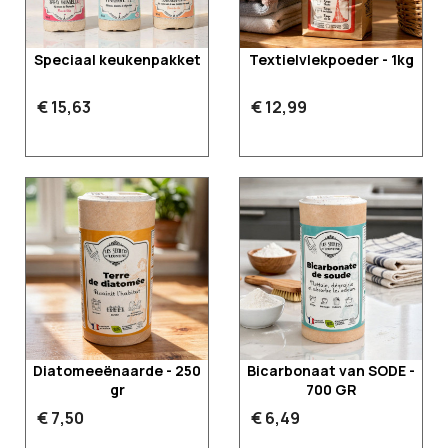
Speciaal keukenpakket
Textielvlekpoeder - 1kg
€ 15,63
€ 12,99
Diatomeeënaarde - 250
Bicarbonaat van SODE -
gr
700 GR
€ 7,50
€ 6,49