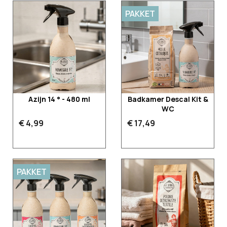
PAKKET
Azijn 14 ° - 480 ml
Badkamer Descal Kit &
WC
€ 4,99
€ 17,49
PAKKET