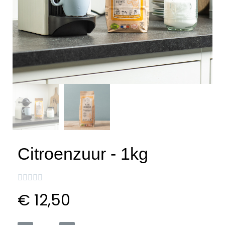
Citroenzuur - 1kg





€ 12,50
Inclusief belasting