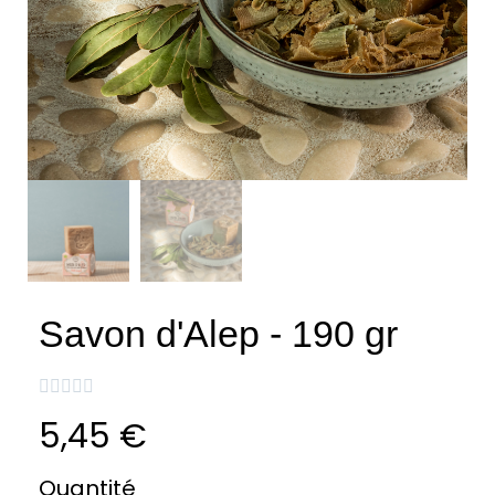
Savon d'Alep - 190 gr





5,45 €
TTC
Quantité