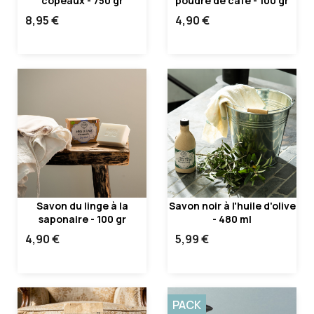
copeaux - 750 gr
poudre de café - 100 gr
8,95 €
4,90 €
Savon du linge à la
Savon noir à l'huile d'olive
saponaire - 100 gr
- 480 ml
4,90 €
5,99 €
PACK